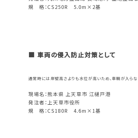
規 格：CS250R 5.0m×2基
■ 車両の侵入防止対策として
通常時には岸壁高さよりも水位が高いため、車輛が入らな
現場名：熊本県 上天草市 江樋戸港
発注者：上天草市役所
規 格：CS180R 4.6m×1基