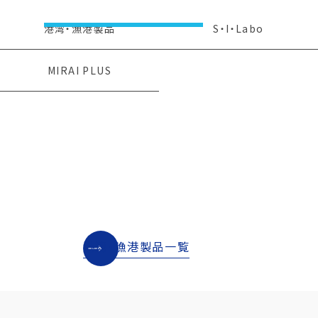
港湾・漁港製品
S・I・Labo
MIRAI PLUS
港湾・漁港製品
港湾・漁港製品
車止め
アルミ製コーナー材
港湾・漁港製品
港湾・漁港製品
安全対策グッズ
LED標示灯
港湾・漁港製品
ステンレスグッズ
港湾・漁港製品一覧