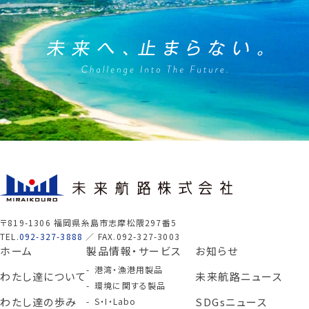
〒819-1306 福岡県糸島市志摩松隈297番5
TEL.
092-327-3888
／ FAX.092-327-3003
ホーム
製品情報・サービス
お知らせ
港湾・漁港用製品
わたし達について
未来航路ニュース
環境に関する製品
わたし達の歩み
SDGsニュース
S・I・Labo