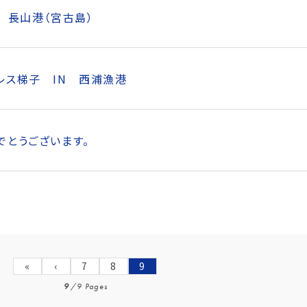
 長山港（宮古島）
レス梯子 IN 西浦漁港
でとうございます。
«
‹
7
8
9
9
/
9 Pages