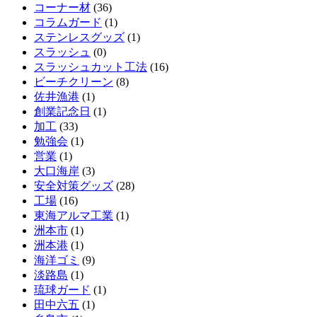
コーナー材
(36)
コラムガード
(1)
ステンレスグッズ
(1)
スラッシュ
(0)
スラッシュカット工法
(16)
ビーチクリーン
(8)
佐井漁港
(1)
創業記念日
(1)
加工
(33)
勉強会
(1)
営業
(1)
大口海岸
(3)
安全対策グッズ
(28)
工場
(16)
東海アルマ工業
(1)
洲本市
(1)
洲本港
(1)
海洋ゴミ
(9)
淡路島
(1)
琉球ガード
(1)
田中六五
(1)