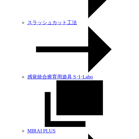
スラッシュカット工法
感覚統合療育用遊具 S･I･Labo
MIRAI PLUS