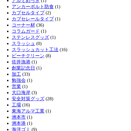
アルミめっき
(1)
アンカーボルト防食
(1)
カブセルタイプ
(2)
カブセレールタイプ
(1)
コーナー材
(36)
コラムガード
(1)
ステンレスグッズ
(1)
スラッシュ
(0)
スラッシュカット工法
(16)
ビーチクリーン
(8)
佐井漁港
(1)
創業記念日
(1)
加工
(33)
勉強会
(1)
営業
(1)
大口海岸
(3)
安全対策グッズ
(28)
工場
(16)
東海アルマ工業
(1)
洲本市
(1)
洲本港
(1)
海洋ゴミ
(9)