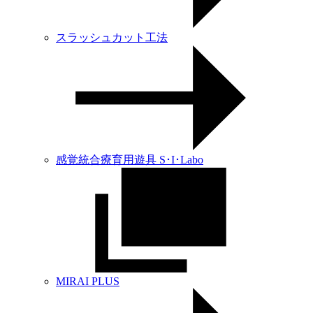
スラッシュカット工法
感覚統合療育用遊具 S･I･Labo
MIRAI PLUS