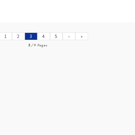
1
2
3
4
5
›
»
3
/
9 Pages