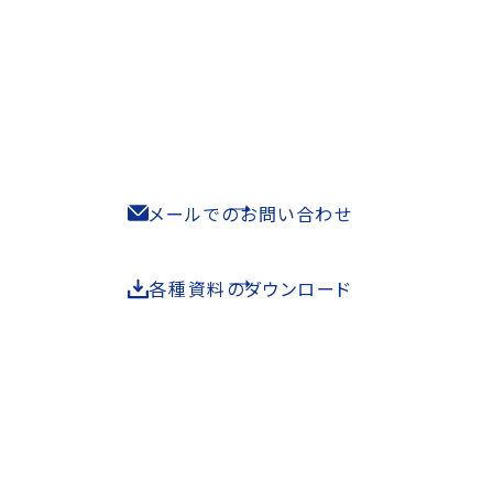
取扱製品などについてお気軽にお問合せください。
092-327-3888
感覚統合療育用遊具のお問い合わせはこちら。
092-327-3033
メールでのお問い合わせ
各種資料のダウンロード