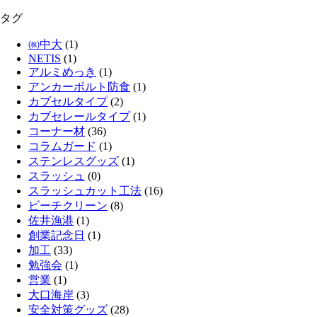
タグ
㈱中大
(1)
NETIS
(1)
アルミめっき
(1)
アンカーボルト防食
(1)
カブセルタイプ
(2)
カブセレールタイプ
(1)
コーナー材
(36)
コラムガード
(1)
ステンレスグッズ
(1)
スラッシュ
(0)
スラッシュカット工法
(16)
ビーチクリーン
(8)
佐井漁港
(1)
創業記念日
(1)
加工
(33)
勉強会
(1)
営業
(1)
大口海岸
(3)
安全対策グッズ
(28)