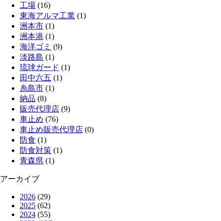
工場
(16)
東海アルマ工業
(1)
洲本市
(1)
洲本港
(1)
海洋ゴミ
(9)
淡路島
(1)
琉球ガード
(1)
田中六五
(1)
糸島市
(1)
納品
(8)
販売代理店
(9)
車止め
(76)
車止め販売代理店
(0)
防食
(1)
防食対策
(1)
青森県
(1)
アーカイブ
2026
(29)
2025
(62)
2024
(55)