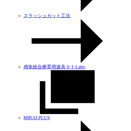
スラッシュカット工法
感覚統合療育用遊具 S･I･Labo
MIRAI PLUS