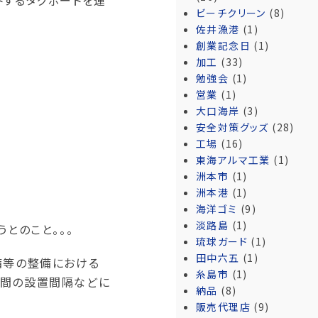
トするタグボートを運
ビーチクリーン
(8)
佐井漁港
(1)
創業記念日
(1)
加工
(33)
勉強会
(1)
営業
(1)
大口海岸
(3)
安全対策グッズ
(28)
工場
(16)
東海アルマ工業
(1)
洲本市
(1)
洲本港
(1)
海洋ゴミ
(9)
淡路島
(1)
とのこと。。。
琉球ガード
(1)
田中六五
(1)
備等の整備における
糸島市
(1)
柱間の設置間隔などに
納品
(8)
販売代理店
(9)