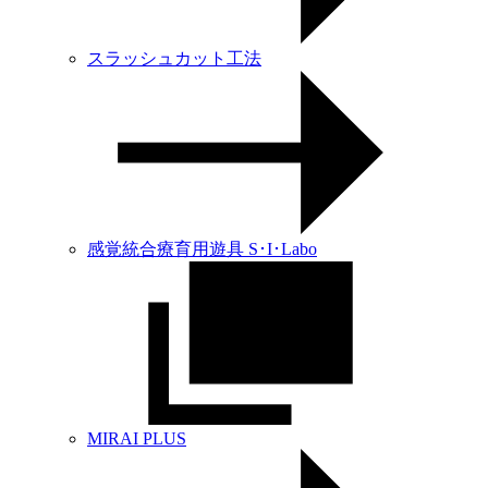
スラッシュカット工法
感覚統合療育用遊具 S･I･Labo
MIRAI PLUS