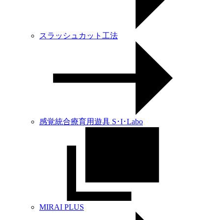
スラッシュカット工法
感覚統合療育用遊具 S･I･Labo
MIRAI PLUS