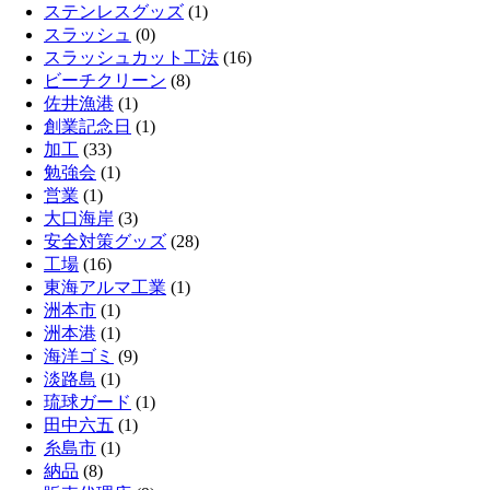
ステンレスグッズ
(1)
スラッシュ
(0)
スラッシュカット工法
(16)
ビーチクリーン
(8)
佐井漁港
(1)
創業記念日
(1)
加工
(33)
勉強会
(1)
営業
(1)
大口海岸
(3)
安全対策グッズ
(28)
工場
(16)
東海アルマ工業
(1)
洲本市
(1)
洲本港
(1)
海洋ゴミ
(9)
淡路島
(1)
琉球ガード
(1)
田中六五
(1)
糸島市
(1)
納品
(8)