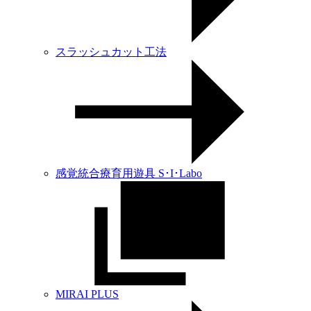
スラッシュカット工法
感覚統合療育用遊具 S･I･Labo
MIRAI PLUS