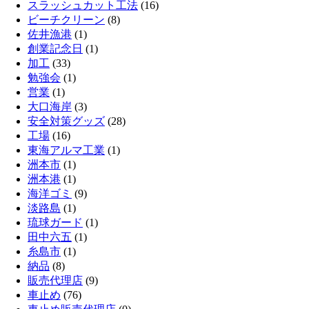
スラッシュカット工法
(16)
ビーチクリーン
(8)
佐井漁港
(1)
創業記念日
(1)
加工
(33)
勉強会
(1)
営業
(1)
大口海岸
(3)
安全対策グッズ
(28)
工場
(16)
東海アルマ工業
(1)
洲本市
(1)
洲本港
(1)
海洋ゴミ
(9)
淡路島
(1)
琉球ガード
(1)
田中六五
(1)
糸島市
(1)
納品
(8)
販売代理店
(9)
車止め
(76)