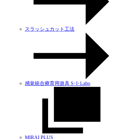
スラッシュカット工法
感覚統合療育用遊具 S･I･Labo
MIRAI PLUS