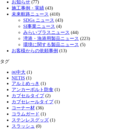
お知らせ
(77)
施工事例・実績
(43)
未来航路ニュース
(410)
SDGs ニュース
(43)
SI事業ニュース
(4)
みらいプラスニュース
(44)
湾港・漁港用製品ニュース
(223)
環境に関する製品ニュース
(5)
お客様からの依頼事例
(13)
タグ
㈱中大
(1)
NETIS
(1)
アルミめっき
(1)
アンカーボルト防食
(1)
カブセルタイプ
(2)
カブセレールタイプ
(1)
コーナー材
(36)
コラムガード
(1)
ステンレスグッズ
(1)
スラッシュ
(0)