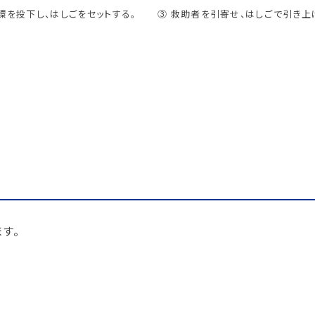
環を投下し、はしごをセットする。
③ 救助者を引寄せ、はしごで引き上
す。